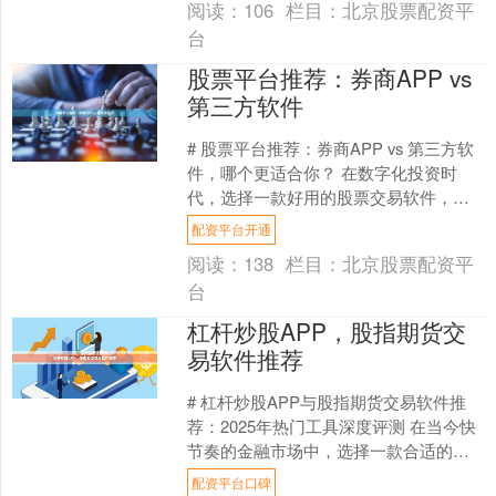
阅读：
106
栏目：
北京股票配资平
台
股票平台推荐：券商APP vs
第三方软件
# 股票平台推荐：券商APP vs 第三方软
件，哪个更适合你？ 在数字化投资时
代，选择一款好用的股票交易软件，几
乎和选对股票本身一样重要。面对市场
配资平台开通
上琳琅满目的选....
阅读：
138
栏目：
北京股票配资平
台
杠杆炒股APP，股指期货交
易软件推荐
# 杠杆炒股APP与股指期货交易软件推
荐：2025年热门工具深度评测 在当今快
节奏的金融市场中，选择一款合适的杠
杆炒股APP或股指期货交易软件，往往
配资平台口碑