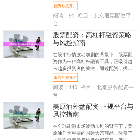
式。所谓十倍杠杆，即投资者只需投入
配资炒股开户
10%的本金，其余90....
阅读：
91
栏目：
北京股票配资平
台
股票配资：高杠杆融资策略
与风控指南
在股市行情波动加剧的背景下，股票配
资作为一种高杠杆融资工具，正吸引越
来越多投资者的关注。通过配资，投资
者可以用少量本金撬动数倍资金进行交
股票配资开户
易，放大收益空间。然而，....
阅读：
140
栏目：
北京股票配资平
台
美原油外盘配资 正规平台与
风控指南
在全球能源市场波动加剧的背景下，美
原油作为重要的国际大宗商品，吸引了
大量投资者参与外盘配资交易。然而，