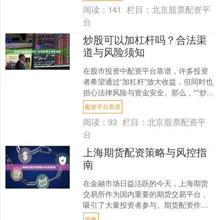
决定了投资者....
阅读：
141
栏目：
北京股票配资平
台
炒股可以加杠杆吗？合法渠
道与风险须知
在股市投资中配资平台靠谱，许多投资
者希望通过“加杠杆”放大收益，但同时也
担心法律风险与资金安全。那么，**炒股
可以加杠杆吗？** 答案是：可以，但必
配资平台靠谱
须通过合法渠....
阅读：
93
栏目：
北京股票配资平
台
上海期货配资策略与风控指
南
在金融市场日益活跃的今天，上海期货
交易所作为国内重要的期货交易平台，
吸引了大量投资者参与。期货配资作为
一种杠杆交易方式，能够帮助投资者以
策略