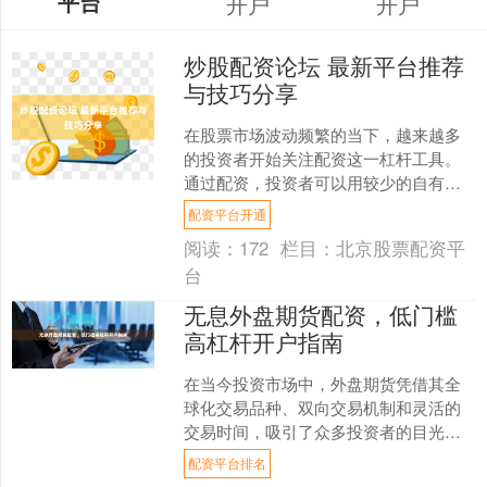
平台
开户
开户
炒股配资论坛 最新平台推荐
与技巧分享
在股票市场波动频繁的当下，越来越多
的投资者开始关注配资这一杠杆工具。
通过配资，投资者可以用较少的自有资
金撬动更大的交易规模，从而放大收
配资平台开通
益。然而，配资市场鱼龙混杂....
阅读：
172
栏目：
北京股票配资平
台
无息外盘期货配资，低门槛
高杠杆开户指南
在当今投资市场中，外盘期货凭借其全
球化交易品种、双向交易机制和灵活的
交易时间，吸引了众多投资者的目光。
然而，传统期货交易对资金门槛要求较
配资平台排名
高，让不少投资者望而却步....