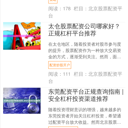
较少资金撬动更大交易规模....
阅读：
178
栏目：
北京股票配资平
台
太仓股票配资公司哪家好？
正规杠杆平台推荐
在太仓地区，随着投资者对股市参与度
的提升，股票配资作为一种放大交易资
金的方式，逐渐受到关注。然而，面对
市场上众多的配资公司，如何选择一家
配资炒股开户
正规、可靠的杠杆平台，成....
阅读：
111
栏目：
北京股票配资平
台
东莞配资平台正规查询指南 |
安全杠杆投资渠道推荐
随着投资理财意识的增强，越来越多的
东莞投资者开始关注杠杆投资，希望通
过配资平台放大收益。然而北京股票配