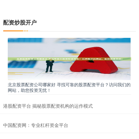
配资炒股 网上炒股配资公司：助你资金放大，投资更从容
股票配资开户
2026-03-05
配资炒股开户
在当今竞争激烈的股票市场中配资炒股，资金往往成为制约投资者的
关键因素。网上炒股配资公司应运而生，为投资者提供资金放大服务
股票配资怎么办理 股票配资门户：一站式配资资讯与服务平台
北京股票配资平台
2025-09-12
股票配资，是指投资者利用一定比例的资金作为保证金，向配资公司
借入一定倍数的资金进行股票投资的行为。股票配资门户应运而生，
证券公司是炒股的吗 成都市股票配资：助您投资扬帆起航
北京股票配资公司哪家好 寻找可靠的股票配资平台？访问我们的
股票配资开户
2025-11-20
网站，助您投资无忧！
在成都市，股票配资已成为投资者拓展投资版图的利器。通过股票配
资，投资者可以放大资金杠杆，以小博大证券公司是炒股的吗，提升
港股配资平台 揭秘股票配资机构的运作模式
炒股配资安全 信托股票配资：高杠杆投资，风险与收益并存
中国配资网：专业杠杆资金平台
配资炒股开户
2025-12-31
信托股票配资是一种高杠杆投资方式炒股配资安全，投资者可通过信