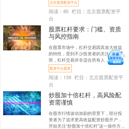
资平台，市场上配资平台质量参差不
北京股票配资平台
齐，如何选择正规安全的渠道....
阅读：
85
栏目：
北京股票配资平
台
股票杠杆要求：门槛、资质
与风控指南
在股票市场中，杠杆交易因其放大收益
的特性，受到不少投资者的关注。然
而，杠杆交易并非适合所有人，其背后
有着严格的门槛、资质要求及风控机
配资平台股票
制。本文将为您详细解读股票杠....
阅读：
139
栏目：
北京股票配资平
台
炒股加十倍杠杆，高风险配
资需谨慎
在股市行情波动加剧的背景下，部分投
资者为了追求更高收益配资炒股开户，
开始关注“炒股加十倍杠杆”这一操作方