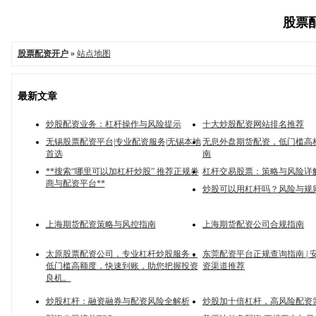
股票配
股票配资开户
»
站点地图
最新文章
炒股配资业务：杠杆操作与风险提示
十大炒股配资网站排名推荐
无锡股票配资平台|专业配资服务|无锡本地
无息外盘期货配资，低门槛高
首选
南
**搜索“哪里可以加杠杆炒股” 推荐正规券
杠杆交易股票：策略与风险详
商与配资平台**
炒股可以用杠杆吗？风险与规
上海期货配资策略与风控指南
上海期货配资公司合规指南
太原股票配资公司，专业杠杆炒股服务，
东莞配资平台正规查询指南 | 
低门槛高额度，快速到账，助您把握投资
资渠道推荐
良机。
炒股杠杆：融资融券与配资风险全解析
炒股加十倍杠杆，高风险配资