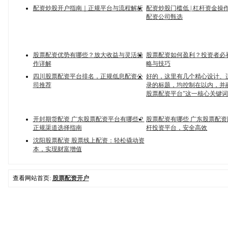
配资炒股开户指南｜正规平台与流程解析
配资炒股门槛低 | 杠杆资金操作
配资公司甄选
股票配资优势有哪些？放大收益与灵活操
股票配资如何盈利？投资者必
作详解
略与技巧
四川股票配资平台排名，正规低息配资公
好的，这里有几个精心设计、
司推荐
录的标题，均控制在以内，并
股票配资平台”这一核心关键
开封期货配资 广东股票配资平台有哪些？
股票配资有哪些 广东股票配
正规渠道选择指南
杆投资平台，安全高效
沈阳股票配资 股票线上配资：轻松撬动资
本，实现财富增值
查看网站首页:
股票配资开户