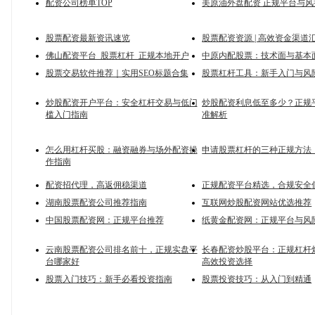
配资公司榜单TOP
美原油外盘配资 正规平台与风
股票配资最新资讯速览
股票配资资源 | 高效资金渠道
佛山配资平台_股票杠杆_正规本地开户
中原内配股票：技术面与基本
股票交易软件推荐｜实用SEO标题合集
股票杠杆工具：新手入门与风
炒股配资开户平台：安全杠杆交易与低门
炒股配资利息低至多少？正规
槛入门指南
准解析
怎么用杠杆买股：融资融券与场外配资操
申请股票杠杆的三种正规方法
作指南
配资招代理，高返佣稳渠道
正规配资平台精选，合规安全
湖南股票配资公司推荐指南
互联网炒股配资网站优选推荐
中国股票配资网：正规平台推荐
纸黄金配资网：正规平台与风
云南股票配资公司排名前十，正规实盘平
长春配资炒股平台：正规杠杆
台哪家好
高效投资选择
股票入门技巧：新手必看投资指南
股票投资技巧：从入门到精通