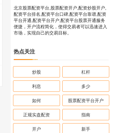
北京股票配资平台,股票配资开户,配资炒股开户,
配资平台排名,配资平台口碑,配资平台靠谱,配资
平台开通,配资平台开户,配资平台股票开通服务
便捷，开户流程简化，使得交易者可以迅速进入
市场，实现自己的交易目标。
热点关注
炒股
杠杆
利息
多少
如何
股票配资平台开户
正规实盘配资
指南
开户
新手