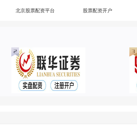
北京股票配资平台
股票配资开户