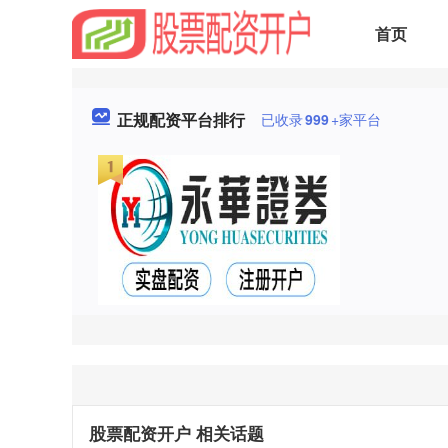
首页
正规配资平台排行
已收录
999
+家平台
股票配资开户 相关话题