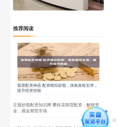
推荐阅读
股票配资神器 配资模拟炒股：体验真枪实弹，
提升投资技能
正规炒股配资知识网 攀枝花期货配资：解锁资
金，掘金期货市场