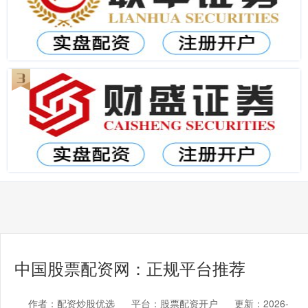
中国股票配资网：正规平台推荐
作者：配资炒股优选
平台：股票配资开户
更新：2026-