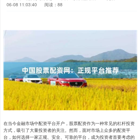
06-08 11:03:40
阅读：88
在当今金融市场中配资平台开户，股票配资作为一种常见的杠杆投资
方式，吸引了大量投资者的关注。然而，面对市场上众多的配资平
台，如何选择一家正规、安全、可靠的平台，成为投资者首要考虑的