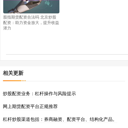
股指期货配资合法吗 北京炒股
配资：助力资金放大，提升收益
潜力
相关更新
炒股配资业务：杠杆操作与风险提示
网上期货配资平台正规推荐
杠杆炒股渠道包括：券商融资、配资平台、结构化产品。